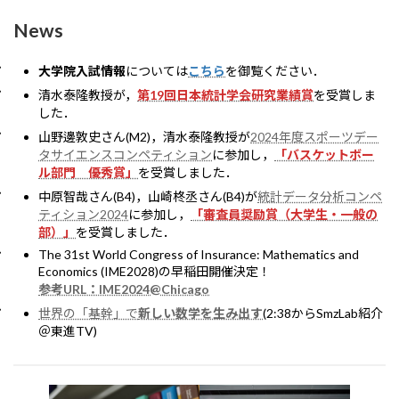
News
大学院入試情報
については
こちら
を御覧ください．
清水泰隆教授が，
第19回日本統計学会研究業績賞
を受賞しま
した．
山野邊敦史さん(M2)，清水泰隆教授が
2024年度スポーツデー
タサイエンスコンペティション
に参加し，
「バスケットボー
ル部門 優秀賞」
を受賞しました．
中原智哉さん(B4)，山崎柊丞さん(B4)が
統計データ分析コンペ
ティション2024
に参加し，
「審査員奨励賞（大学生・一般の
部）」
を受賞しました．
The 31st World Congress of Insurance: Mathematics and
Economics (IME2028)の早稲田開催決定！
参考URL：IME2024@Chicago
世界の「基幹」で
新しい数学を生み出す
(2:38からSmzLab紹介
＠東進TV)