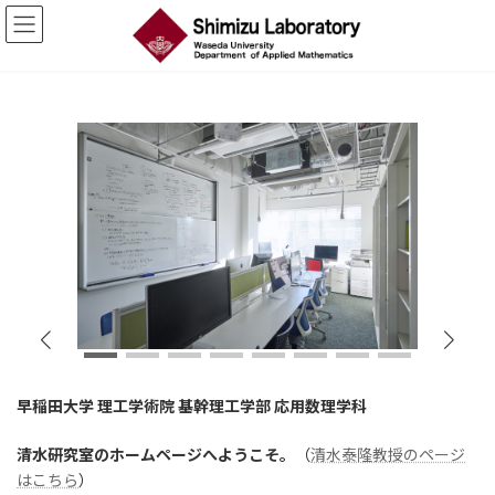
コ
ナ
ン
ビ
テ
ゲ
ン
ー
ツ
シ
へ
ョ
ス
ン
キ
に
ッ
移
プ
動
早稲田大学 理工学術院 基幹理工学部 応用数理学科
清水研究室のホームページへようこそ。
（
清水泰隆教授のページ
はこちら
）